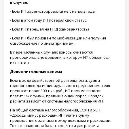
в случае:
- Если ИП зарегистрировался не с начала года;
- Если в этом году ИП потерял свой статус;
- Если ИП перешел на НПД (самозанятость);
- Если ИП был призван по мобилизации или получил
освобождение по иным причинам.
В перечисленных случаях взносы считаются
пропорционально времени, в котором ИП обязан был
их платить.
Дополнительные взносы
Если в ходе хозяйственной деятельности, сумма
годового дохода индивидуального предпринимателя
превысит порог 300 тыс. руб., ИП помимо взносов
платит 1% с суммы, превышающей порог. Порядок
расчета зависит от системы налогообложения ИП.
На общей системе налогообложения, ЕСХН и УСН
«Доходы минус расходы», ИП платит сумму
превышения с разницы между доходами и расходами.
То есть налоговая база та же, что и для расчета