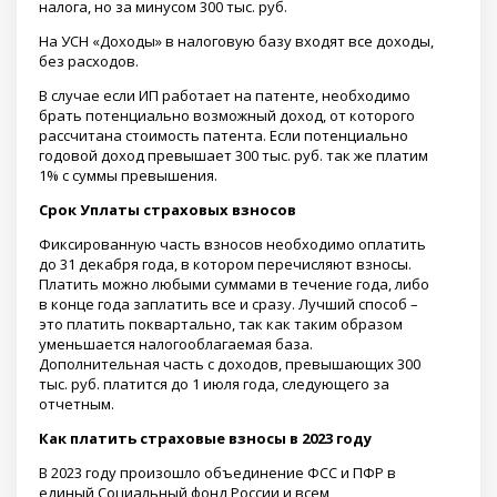
налога, но за минусом 300 тыс. руб.
На УСН «Доходы» в налоговую базу входят все доходы,
без расходов.
В случае если ИП работает на патенте, необходимо
брать потенциально возможный доход, от которого
рассчитана стоимость патента. Если потенциально
годовой доход превышает 300 тыс. руб. так же платим
1% с суммы превышения.
Срок Уплаты страховых взносов
Фиксированную часть взносов необходимо оплатить
до 31 декабря года, в котором перечисляют взносы.
Платить можно любыми суммами в течение года, либо
в конце года заплатить все и сразу. Лучший способ –
это платить поквартально, так как таким образом
уменьшается налогооблагаемая база.
Дополнительная часть с доходов, превышающих 300
тыс. руб. платится до 1 июля года, следующего за
отчетным.
Как платить страховые взносы в 2023 году
В 2023 году произошло объединение ФСС и ПФР в
единый Социальный фонд России и всем