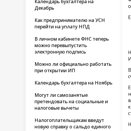
Календарь бухгалтера на
о
Декабрь
Е
Как предпринимателю на УСН
перейти на уплату НПД
В личном кабинете ФНС теперь
можно перевыпустить
электронную подпись
Н
И
Можно ли официально работать
В
при открытии ИП
с
Календарь бухгалтера на Ноябрь
Е
н
Могут ли самозанятые
в
претендовать на социальные и
к
налоговые вычеты
с
Налогоплательщикам введут
Н
новую справку о сальдо единого