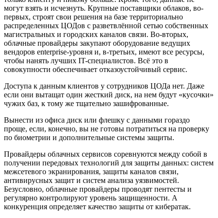
могут взять и исчезнуть. Крупные поставщики облаков, во-
первых, строят свои решения на базе территориально
распределенных ЦОДов с разветвлённой сетью собственных
магистральных и городских каналов связи. Во-вторых,
облачные провайдеры закупают оборудование ведущих
вендоров enterprise-уровня и, в-третьих, имеют все ресурсы,
чтобы нанять лучших IT-специалистов. Всё это в
совокупности обеспечивает отказоустойчивый сервис.
Доступа к данным клиентов у сотрудников ЦОДа нет. Даже
если они вытащат один жесткий диск, на нем будут «кусочки»
чужих баз, к тому же тщательно зашифрованные.
Вынести из офиса диск или флешку с данными гораздо
проще, если, конечно, вы не готовы потратиться на проверку
по биометрии и дополнительные системы защиты.
Провайдеры облачных сервисов соревнуются между собой в
получении передовых технологий для защиты данных: систем
межсетевого экранирования, защиты каналов связи,
антивирусных защит и систем анализа уязвимостей.
Безусловно, облачные провайдеры проводят пентесты и
регулярно контролируют уровень защищенности. А
конкуренция определяет качество защиты от кибератак.