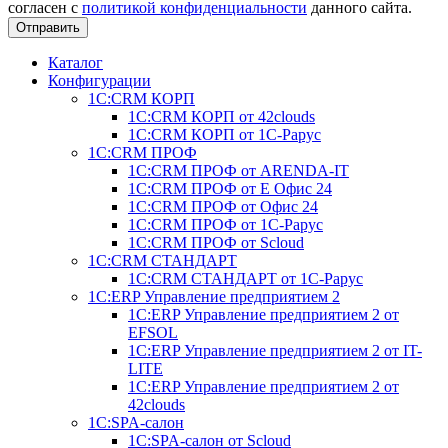
согласен с
политикой конфиденциальности
данного сайта.
Отправить
Каталог
Конфигурации
1С:CRM КОРП
1С:CRM КОРП от 42clouds
1С:CRM КОРП от 1С-Рарус
1С:CRM ПРОФ
1С:CRM ПРОФ от ARENDA-IT
1С:CRM ПРОФ от Е Офис 24
1С:CRM ПРОФ от Офис 24
1С:CRM ПРОФ от 1С-Рарус
1С:CRM ПРОФ от Scloud
1С:CRM СТАНДАРТ
1С:CRM СТАНДАРТ от 1С-Рарус
1С:ERP Управление предприятием 2
1С:ERP Управление предприятием 2 от
EFSOL
1С:ERP Управление предприятием 2 от IT-
LITE
1С:ERP Управление предприятием 2 от
42clouds
1С:SPA-салон
1С:SPA-салон от Scloud