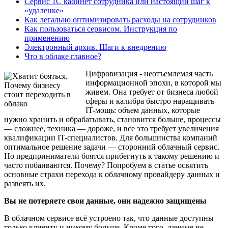
Сервис 1С кабинет сотрудника или настоящий шаг к
«удаленке»
Как легально оптимизировать расходы на сотрудников
Как пользоваться сервисом. Инструкция по
применению
Электронный архив. Шаги к внедрению
Что в облаке главное?
Цифровизация - неотъемлемая часть
информационной эпохи, в которой мы
живем. Она требует от бизнеса любой
сферы и калибра быстро наращивать
IT-мощь: объем данных, которые
нужно хранить и обрабатывать, становится больше, процессы
— сложнее, техника — дороже, и все это требует увеличения
квалификации IT-специалистов. Для большинства компаний
оптимальное решение задачи — сторонний облачный сервис.
Но предприниматели боятся прибегнуть к такому решению и
часто побаиваются. Почему? Попробуем в статье освятить
основные страхи перехода к облачному провайдеру данных и
развеять их.
Вы не потеряете свои данные, они надежно защищены
В облачном сервисе всё устроено так, что данные доступны
только клиенту и никому больше. Кроме того, данные не