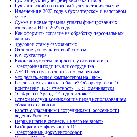
Бухгалтерский учет резервного капитала
Бухгалтерский и налоговый учет в строительстве
Изменения в 2023 году в бухгалтерском и налоговом
учете
Сумма и новые правила уплаты фиксированных
взносов за ИП в 2023 году.
Как оформить согласие на обработку персональных
данных
Трудовой стаж у самозанятых
Отличие усн от патентной системы
KPI бухгалтера
Какие документы попросить у самозанятого
Электронная подпись для сотрудника
АУСН: что нужно знать о новом режиме
Что делать, если с компьютером на «вы»?
Без чего нельзя жить в облаке? Обзор сервисов 1С:
Контрагент, 1С: Отчетность, 1С: Номенклатура
1С:Фреш и Аренда 1С одно и тоже?
Страхи и слухи возникающие перед использованием
облачных сервисов
Работа с удаленными сотрудниками: особенности
ведения бизнеса
Первые шаги в бизнесе. Ничего не забыть
Выбираем конфигурацию 1С
Электронный документооборот