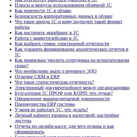
Плюсы и минусы использования облачной 1С
Как перенести 1С в облако
Безопасность корпоративных данных в облаке
Что такое аренда 1С и кому подходит такой формат
работы
Как настроить эквайринг в 1С
Работа с маркетплейсами в 1С
Как выбрать сервис электронной отчетности
Как ускорить формирование аналитических отчетов в
1С
Как правильно уволить сотрудника на испытательном
сроке?
Что необходимо знать о роуминге ЭДО
Отличие CRM и ERP
Что такое статистическая отчетность?
Электронный документооборот между организациями
Бухгалтерия 1С ПРОФ или КОРП: что лучше?
Оформление машиночитаемой доверенности
Преимущества ERP системы
У меня не работает 1С, что делать?
Личный кабинет юрлица в налоговой: настройки
доступа
Отчеты по онлайн-кассе: для чего нужны и как
сформировать