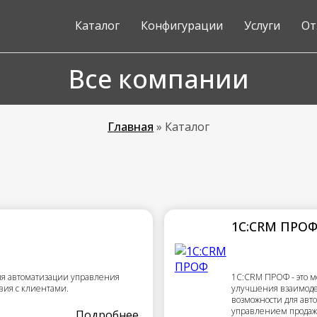
Каталог
Конфигурации
Услуги
От
Все компании
Главная
»
Каталог
1С:CRM ПРО
ля автоматизации управления
1С:CRM ПРОФ - это 
вия с клиентами.
улучшения взаимоде
возможности для авт
управлением продаж
Подробнее