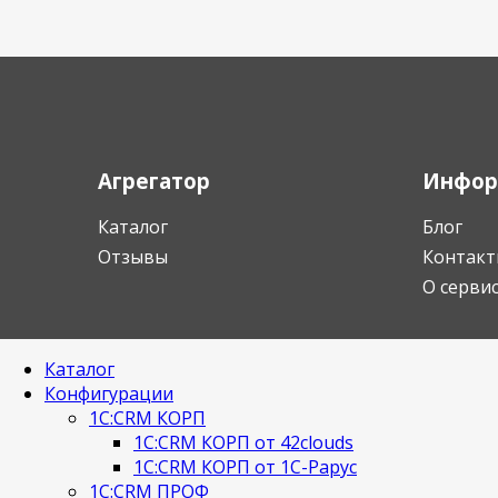
Агрегатор
Инфор
Каталог
Блог
Отзывы
Контакт
О серви
Каталог
Конфигурации
1С:CRM КОРП
1С:CRM КОРП от 42clouds
1С:CRM КОРП от 1С-Рарус
1С:CRM ПРОФ