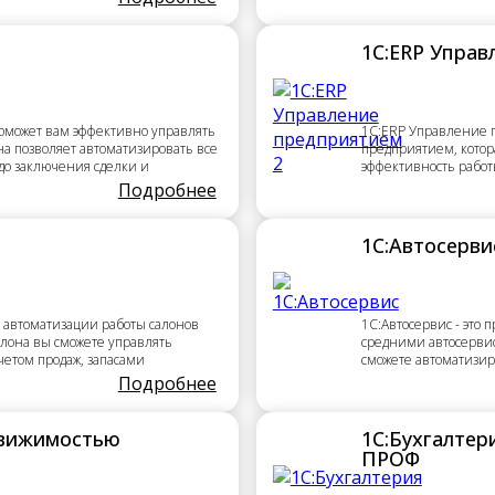
1С:ERP Управ
поможет вам эффективно управлять
1С:ERP Управление п
 позволяет автоматизировать все
предприятием, котора
 до заключения сделки и
эффективность работ
Подробнее
1С:Автосерви
я автоматизации работы салонов
1С:Автосервис - это
алона вы сможете управлять
средними автосерви
четом продаж, запасами
сможете автоматизир
Подробнее
движимостью
1С:Бухгалтер
ПРОФ