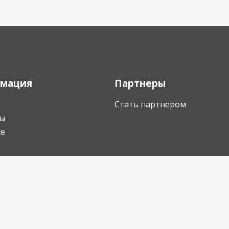
мация
Партнеры
Стать партнером
ы
се