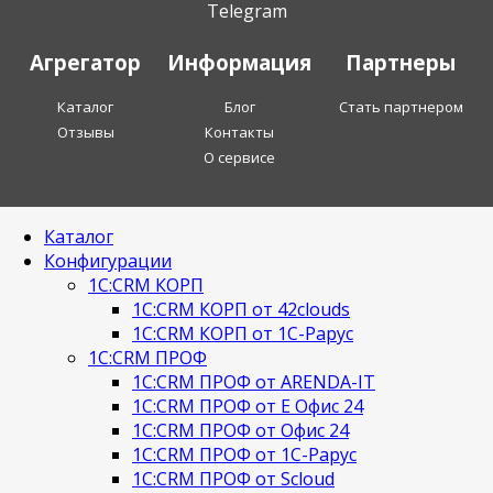
Telegram
Агрегатор
Информация
Партнеры
Каталог
Блог
Стать партнером
Отзывы
Контакты
О сервисе
Каталог
Конфигурации
1С:CRM КОРП
1С:CRM КОРП от 42clouds
1С:CRM КОРП от 1С-Рарус
1С:CRM ПРОФ
1С:CRM ПРОФ от ARENDA-IT
1С:CRM ПРОФ от Е Офис 24
1С:CRM ПРОФ от Офис 24
1С:CRM ПРОФ от 1С-Рарус
1С:CRM ПРОФ от Scloud