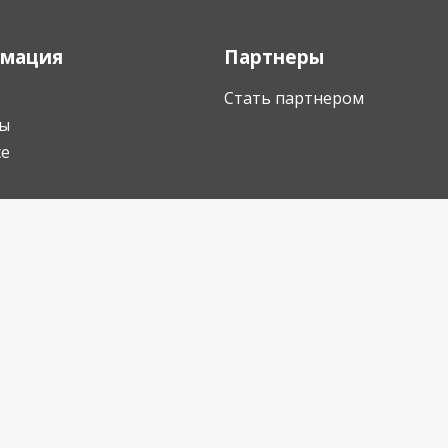
мация
Партнеры
Стать партнером
ы
се