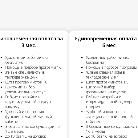
диновременная оплата за
Единовременная оплата 
3 мес.
6 мес.
Удаленный рабочий стол
Удаленный рабочий стол
бесплатно
бесплатно
Помощь в подборе программ 1С
Помощь в подборе программ
Живые специалисты в
Живые специалисты в
техподдержке 24/7
техподдержке 24/7
Штат программистов 1С
Штат программистов 1С
Широкий выбор
Широкий выбор
дополнительных услуг
дополнительных услуг
Гибкие настройки и
Гибкие настройки и
индивидуальный подход к
индивидуальный подход к
каждому
каждому
Удобный и полностью
Удобный и полностью
функциональный личный
функциональный личный
кабинет
кабинет
3 бесплатные консультации по
3 бесплатные консультации 
1С в месяц
1С в месяц
До 10 баз 1С на договор
До 10 баз 1С на договор