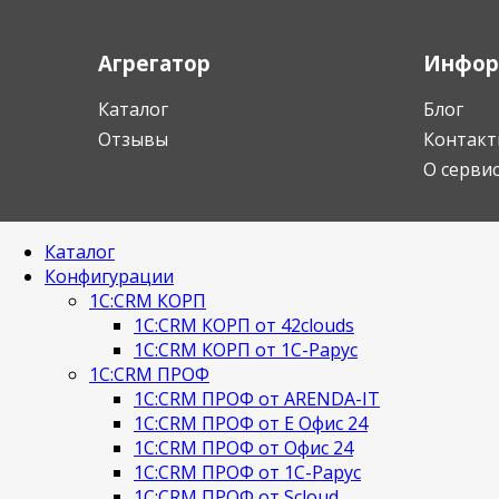
Агрегатор
Инфор
Каталог
Блог
Отзывы
Контакт
О серви
Каталог
Конфигурации
1С:CRM КОРП
1С:CRM КОРП от 42clouds
1С:CRM КОРП от 1С-Рарус
1С:CRM ПРОФ
1С:CRM ПРОФ от ARENDA-IT
1С:CRM ПРОФ от Е Офис 24
1С:CRM ПРОФ от Офис 24
1С:CRM ПРОФ от 1С-Рарус
1С:CRM ПРОФ от Scloud