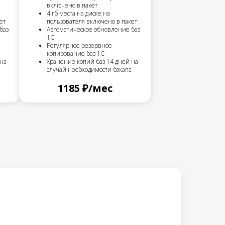
включено в пакет
4 гб места на диске на
ет
пользователя включено в пакет
баз
Автоматическое обновление баз
1С
Регулярное резервное
копирование баз 1С
 на
Хранение копий баз 14 дней на
случай необходимости бэкапа
1185 ₽/мес