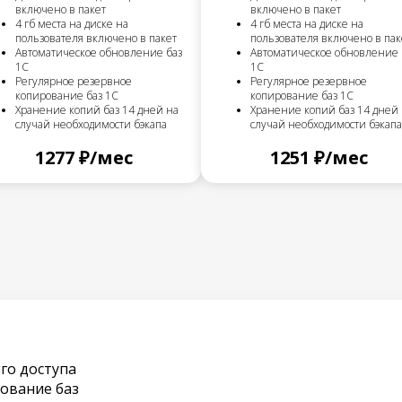
включено в пакет
включено в пакет
4 гб места на диске на
4 гб места на диске на
пользователя включено в пакет
пользователя включено в пак
Автоматическое обновление баз
Автоматическое обновление 
1С
1С
Регулярное резервное
Регулярное резервное
копирование баз 1С
копирование баз 1С
Хранение копий баз 14 дней на
Хранение копий баз 14 дней
случай необходимости бэкапа
случай необходимости бэкапа
1277 ₽/мес
1251 ₽/мес
го доступа
ование баз