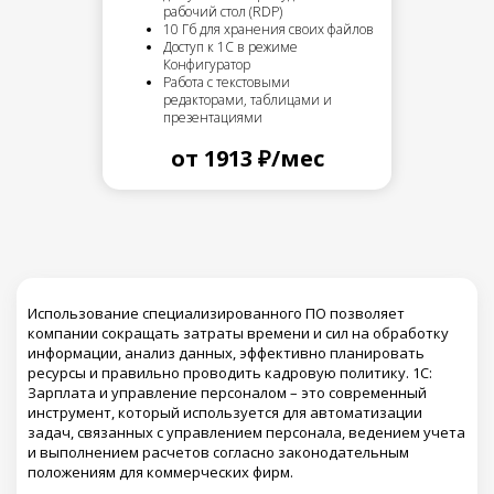
рабочий стол (RDP)
10 Гб для хранения своих файлов
Доступ к 1С в режиме
Конфигуратор
Работа с текстовыми
редакторами, таблицами и
презентациями
от 1913 ₽/мес
Использование специализированного ПО позволяет
компании сокращать затраты времени и сил на обработку
информации, анализ данных, эффективно планировать
ресурсы и правильно проводить кадровую политику. 1С:
Зарплата и управление персоналом – это современный
инструмент, который используется для автоматизации
задач, связанных с управлением персонала, ведением учета
и выполнением расчетов согласно законодательным
положениям для коммерческих фирм.