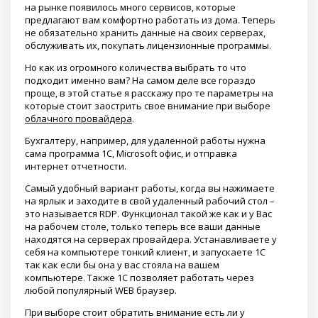
на рынке появилось много сервисов, которые
предлагают вам комфортно работать из дома. Теперь
не обязательно хранить данные на своих серверах,
обслуживать их, покупать лицензионные программы.
Но как из огромного количества выбрать то что
подходит именно вам? На самом деле все гораздо
проще, в этой статье я расскажу про те параметры на
которые стоит заострить свое внимание при выборе
облачного провайдера
.
Бухгалтеру, например, для удаленной работы нужна
сама программа 1С, Microsoft офис, и отправка
интернет отчетности.
Самый удобный вариант работы, когда вы нажимаете
на ярлык и заходите в свой удаленный рабочий стол –
это называется RDP. Функционал такой же как и у Вас
на рабочем столе, только теперь все ваши данные
находятся на серверах провайдера. Устанавливаете у
себя на компьютере тонкий клиент, и запускаете 1С
так как если бы она у вас стояла на вашем
компьютере. Также 1С позволяет работать через
любой популярный WEB браузер.
При выборе стоит обратить внимание есть ли у