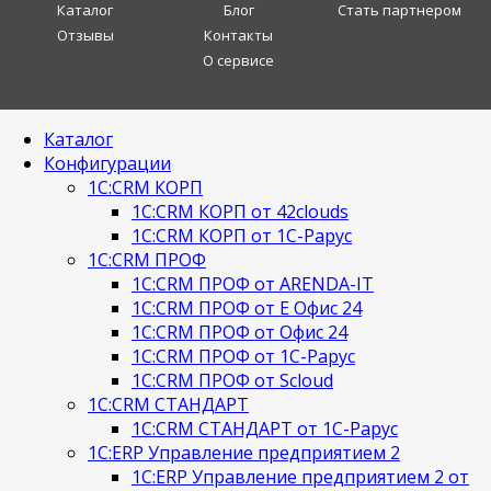
Каталог
Блог
Стать партнером
Отзывы
Контакты
О сервисе
Каталог
Конфигурации
1С:CRM КОРП
1С:CRM КОРП от 42clouds
1С:CRM КОРП от 1С-Рарус
1С:CRM ПРОФ
1С:CRM ПРОФ от ARENDA-IT
1С:CRM ПРОФ от Е Офис 24
1С:CRM ПРОФ от Офис 24
1С:CRM ПРОФ от 1С-Рарус
1С:CRM ПРОФ от Scloud
1С:CRM СТАНДАРТ
1С:CRM СТАНДАРТ от 1С-Рарус
1С:ERP Управление предприятием 2
1С:ERP Управление предприятием 2 от